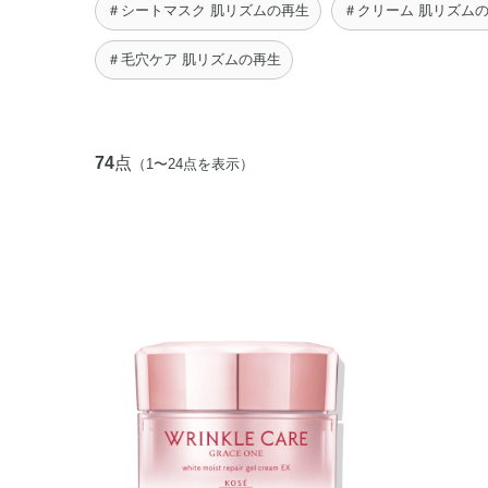
＃シートマスク 肌リズムの再生
＃クリーム 肌リズム
＃毛穴ケア 肌リズムの再生
74
点
（1〜24点を表示）