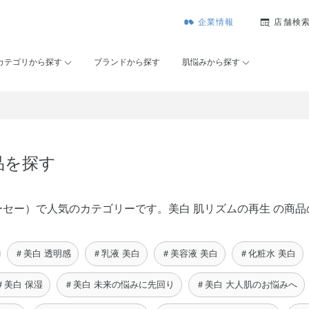
企業情報
店舗検
カテゴリから探す
ブランドから探す
肌悩みから探す
品を探す
ゾンコーセー）で人気のカテゴリーです。美白 肌リズムの再生 の
＃美白 透明感
＃乳液 美白
＃美容液 美白
＃化粧水 美白
＃美白 保湿
＃美白 未来の悩みに先回り
＃美白 大人肌のお悩みへ