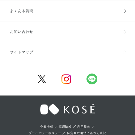
よくある質問
ご利用ガイドトップ
ご注文方法
お支払方法
送料・配送
お問い合わせ
キャンセル・返品・交換
ポイント・クーポン
サイトマップ
定期お届け便
商品レビュー
会員登録
／
／
／
企業情報
採用情報
利用規約
／
プライバシーポリシー
特定商取引法に基づく表記