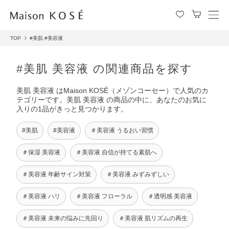
メ
ニ
TOP
#美肌
#美容液
ュ
ー
を
#美肌 美容液 の関連商品を探す
開
閉
美肌 美容液 はMaison KOSÉ（メゾンコーセー）で人気のカ
す
テゴリーです。美肌 美容液 の商品の中に、あなたのお気に
る
入りの1品がきっと見つかります。
#美肌
#美容液
＃美容液 うるおい習慣
＃保湿 美容液
＃美容液 自信が持てる素肌へ
＃美容液 年齢サイン対策
＃美容液 みずみずしい
＃美容液 ハリ
＃美容液 フローラル
＃透明感 美容液
＃美容液 未来の悩みに先回り
＃美容液 肌リズムの再生