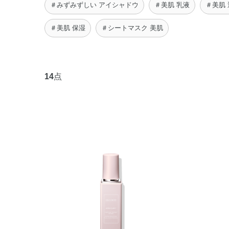
＃みずみずしい アイシャドウ
＃美肌 乳液
＃美肌
＃美肌 保湿
＃シートマスク 美肌
14
点