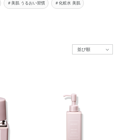
＃美肌 うるおい習慣
＃化粧水 美肌