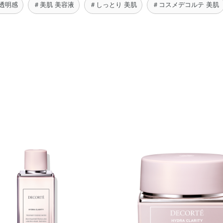
 透明感
＃美肌 美容液
＃しっとり 美肌
＃コスメデコルテ 美肌