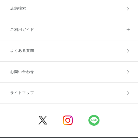
店舗検索
ご利用ガイド
よくある質問
ご利用ガイドトップ
ご注文方法
お支払方法
送料・配送
お問い合わせ
キャンセル・返品・交換
ポイント・クーポン
サイトマップ
定期お届け便
商品レビュー
会員登録