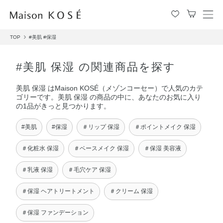
メ
ニ
TOP
#美肌
#保湿
ュ
ー
を
#美肌 保湿 の関連商品を探す
開
閉
美肌 保湿 はMaison KOSÉ（メゾンコーセー）で人気のカテ
す
ゴリーです。美肌 保湿 の商品の中に、あなたのお気に入り
る
の1品がきっと見つかります。
#美肌
#保湿
＃リップ 保湿
＃ポイントメイク 保湿
＃化粧水 保湿
＃ベースメイク 保湿
＃保湿 美容液
＃乳液 保湿
＃毛穴ケア 保湿
＃保湿 ヘアトリートメント
＃クリーム 保湿
＃保湿 ファンデーション