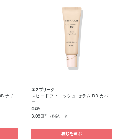
エスプリーク
B ナチ
スピードフィニッシュ セラム BB カバ
ー
全2色
3,080円
（税込）※
種類を選ぶ