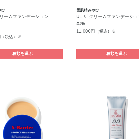
やび
雪肌精みやび
 クリームファンデーション
UL ザ クリームファンデーショ
全3色
11,000円
（税込）※
円
（税込）※
種類を選ぶ
種類を選ぶ