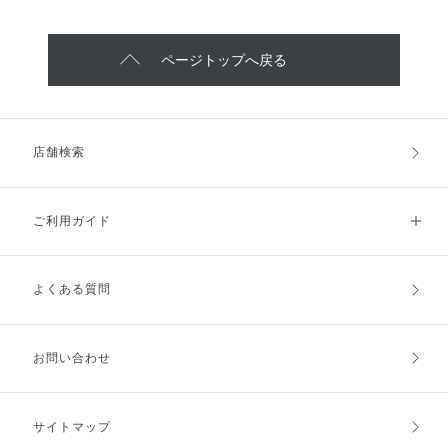
ページトップへ戻る
店舗検索
ご利用ガイド
よくある質問
ご利用ガイドトップ
ご注文方法
お支払方法
送料・配送
お問い合わせ
キャンセル・返品・交換
ポイント・クーポン
サイトマップ