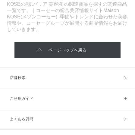
KOSEの#肌バリア 美容液 の関連商品を探すの関連商品
一覧です。｜コーセーの総合美容情報サイトMaison
KOSÉ(メゾンコーセー) -季節やトレンドに合わせた美容
情報や、コーセーグループが展開する商品情報をお届け
していきます。
ページトップへ戻る
店舗検索
ご利用ガイド
よくある質問
ご利用ガイドトップ
ご注文方法