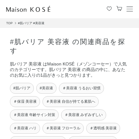
メ
ニ
TOP
#肌バリア
#美容液
ュ
ー
を
#肌バリア 美容液 の関連商品を探
開
す
閉
す
肌バリア 美容液 はMaison KOSÉ（メゾンコーセー）で人気
る
のカテゴリーです。肌バリア 美容液 の商品の中に、あなた
のお気に入りの1品がきっと見つかります。
#肌バリア
#美容液
＃美容液 うるおい習慣
＃保湿 美容液
＃美容液 自信が持てる素肌へ
＃美容液 年齢サイン対策
＃美容液 みずみずしい
＃美容液 ハリ
＃美容液 フローラル
＃透明感 美容液