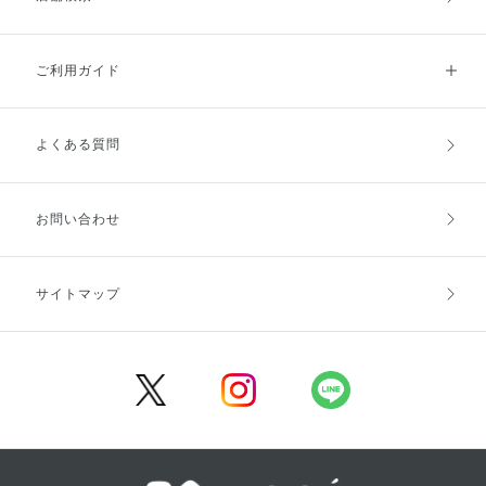
ご利用ガイド
よくある質問
ご利用ガイドトップ
ご注文方法
お支払方法
送料・配送
お問い合わせ
キャンセル・返品・交換
ポイント・クーポン
サイトマップ
定期お届け便
商品レビュー
会員登録