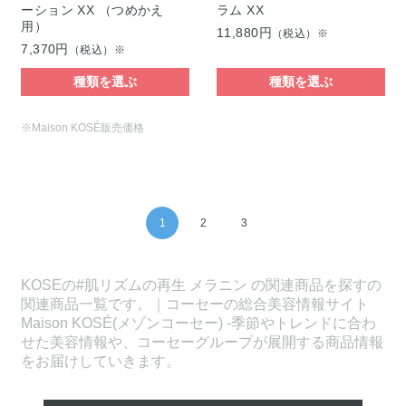
ーション XX （つめかえ
ラム XX
用）
11,880円
（税込）※
7,370円
（税込）※
種類を選ぶ
種類を選ぶ
※Maison KOSÉ販売価格
1
2
3
KOSEの#肌リズムの再生 メラニン の関連商品を探すの
関連商品一覧です。｜コーセーの総合美容情報サイト
Maison KOSÉ(メゾンコーセー) -季節やトレンドに合わ
せた美容情報や、コーセーグループが展開する商品情報
をお届けしていきます。