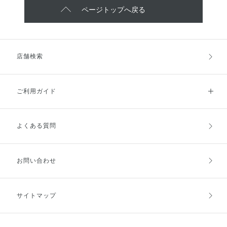
ページトップへ戻る
店舗検索
ご利用ガイド
よくある質問
ご利用ガイドトップ
ご注文方法
お支払方法
送料・配送
お問い合わせ
キャンセル・返品・交換
ポイント・クーポン
サイトマップ