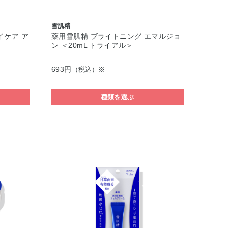
雪肌精
イケア ア
薬用雪肌精 ブライトニング エマルジョ
ン ＜20mL トライアル＞
693円
（税込）※
種類を選ぶ