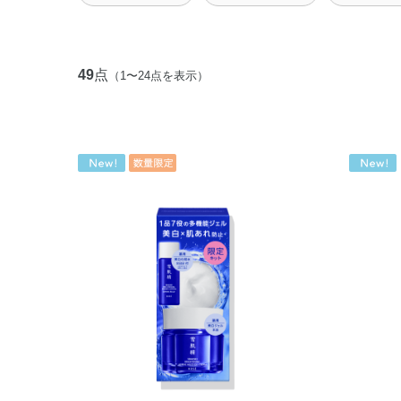
49
点
（1〜24点を表示）