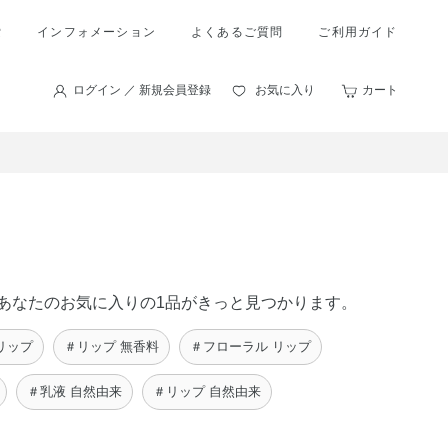
索
インフォメーション
よくあるご質問
ご利用ガイド
ログイン ／ 新規会員登録
お気に入り
カート
に、あなたのお気に入りの1品がきっと見つかります。
リップ
＃リップ 無香料
＃フローラル リップ
＃乳液 自然由来
＃リップ 自然由来