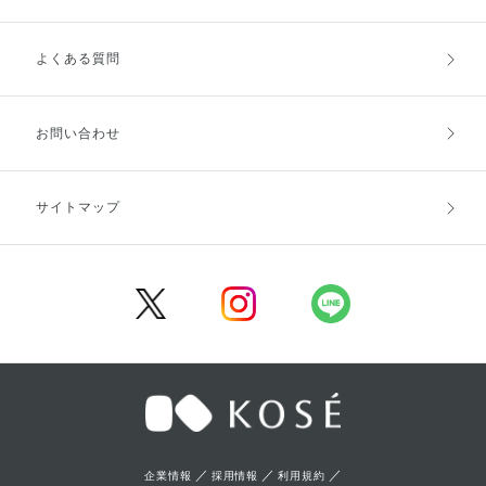
よくある質問
ご利用ガイドトップ
ご注文方法
お支払方法
送料・配送
お問い合わせ
キャンセル・返品・交換
ポイント・クーポン
サイトマップ
定期お届け便
商品レビュー
会員登録
／
／
／
企業情報
採用情報
利用規約