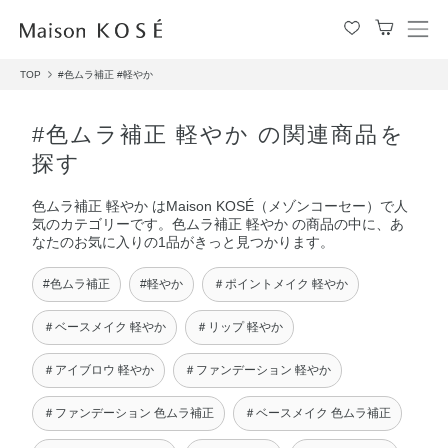
メ
ニ
TOP
#色ムラ補正
#軽やか
ュ
ー
を
#色ムラ補正 軽やか の関連商品を
開
探す
閉
す
色ムラ補正 軽やか はMaison KOSÉ（メゾンコーセー）で人
る
気のカテゴリーです。色ムラ補正 軽やか の商品の中に、あ
なたのお気に入りの1品がきっと見つかります。
#色ムラ補正
#軽やか
＃ポイントメイク 軽やか
＃ベースメイク 軽やか
＃リップ 軽やか
＃アイブロウ 軽やか
＃ファンデーション 軽やか
＃ファンデーション 色ムラ補正
＃ベースメイク 色ムラ補正