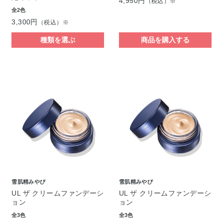
4,950円
（税込）※
全2色
3,300円
（税込）※
種類を選ぶ
商品を購入する
雪肌精みやび
雪肌精みやび
UL ザ クリームファンデーシ
UL ザ クリームファンデーシ
ョン
ョン
全3色
全3色