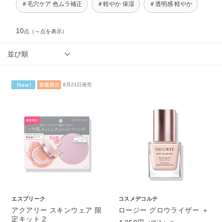
＃毛穴ケア 色ムラ補正
＃軽やか 保湿
＃透明感 軽やか
10
点
（～点を表示）
並び順
8月21日発売
エスプリーク
コスメデコルテ
アクアリー スキンウェア 限
ロージー グロウライザー ＋
定キット 2