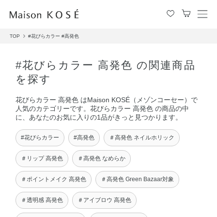
メ
ニ
TOP
#花びらカラー
#高発色
ュ
ー
を
#花びらカラー 高発色 の関連商品
開
を探す
閉
す
花びらカラー 高発色 はMaison KOSÉ（メゾンコーセー）で
る
人気のカテゴリーです。花びらカラー 高発色 の商品の中
に、あなたのお気に入りの1品がきっと見つかります。
#花びらカラー
#高発色
＃高発色 ネイルホリック
＃リップ 高発色
＃高発色 なめらか
＃ポイントメイク 高発色
＃高発色 Green Bazaar対象
＃透明感 高発色
＃アイブロウ 高発色