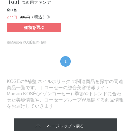
【GB】つめ用ファンデ
全11色
（税込）※
277円
396円
種類を選ぶ
※Maison KOSÉ販売価格
1
KOSEの#補整 ネイルホリック の関連商品を探すの関連
商品一覧です。｜コーセーの総合美容情報サイト
Maison KOSÉ(メゾンコーセー) -季節やトレンドに合わ
せた美容情報や、コーセーグループが展開する商品情報
をお届けしていきます。
ページトップへ戻る