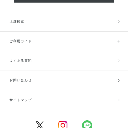
店舗検索
ご利用ガイド
よくある質問
ご利用ガイドトップ
ご注文方法
お支払方法
送料・配送
お問い合わせ
キャンセル・返品・交換
ポイント・クーポン
サイトマップ
定期お届け便
商品レビュー