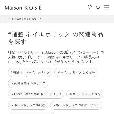
メ
ニ
TOP
#補整
#ネイルホリック
ュ
ー
を
#補整 ネイルホリック の関連商品
開
を探す
閉
す
補整 ネイルホリック はMaison KOSÉ（メゾンコーセー）で
る
人気のカテゴリーです。補整 ネイルホリック の商品の中
に、あなたのお気に入りの1品がきっと見つかります。
#補整
#ネイルホリック
＃ネイルホリック なめらか
＃高発色 ネイルホリック
＃Green Bazaar対象 ネイルホリック
＃ネイルホリック 速乾
＃ネイルホリック 透明感
＃ネイルホリック つめ用ファンデ