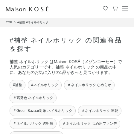
メ
ニ
TOP
#補整
#ネイルホリック
ュ
ー
を
#補整 ネイルホリック の関連商品
開
を探す
閉
す
補整 ネイルホリック はMaison KOSÉ（メゾンコーセー）で
る
人気のカテゴリーです。補整 ネイルホリック の商品の中
に、あなたのお気に入りの1品がきっと見つかります。
#補整
#ネイルホリック
＃ネイルホリック なめらか
＃高発色 ネイルホリック
＃Green Bazaar対象 ネイルホリック
＃ネイルホリック 速乾
＃ネイルホリック 透明感
＃ネイルホリック つめ用ファンデ