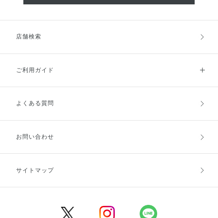
店舗検索
ご利用ガイド
よくある質問
ご利用ガイドトップ
ご注文方法
お支払方法
送料・配送
お問い合わせ
キャンセル・返品・交換
ポイント・クーポン
サイトマップ
定期お届け便
商品レビュー