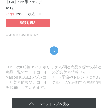
【GB】つめ用ファンデ
全11色
（税込）※
277円
396円
種類を選ぶ
※Maison KOSÉ販売価格
1
KOSEの#補整 ネイルホリック の関連商品を探すの関連
商品一覧です。｜コーセーの総合美容情報サイト
Maison KOSÉ(メゾンコーセー) -季節やトレンドに合わ
せた美容情報や、コーセーグループが展開する商品情報
をお届けしていきます。
ページトップへ戻る