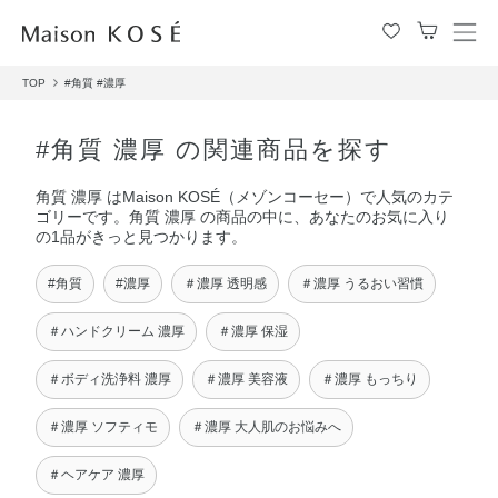
メ
ニ
TOP
#角質
#濃厚
ュ
ー
を
#角質 濃厚 の関連商品を探す
開
閉
角質 濃厚 はMaison KOSÉ（メゾンコーセー）で人気のカテ
す
ゴリーです。角質 濃厚 の商品の中に、あなたのお気に入り
る
の1品がきっと見つかります。
#角質
#濃厚
＃濃厚 透明感
＃濃厚 うるおい習慣
＃ハンドクリーム 濃厚
＃濃厚 保湿
＃ボディ洗浄料 濃厚
＃濃厚 美容液
＃濃厚 もっちり
＃濃厚 ソフティモ
＃濃厚 大人肌のお悩みへ
＃ヘアケア 濃厚