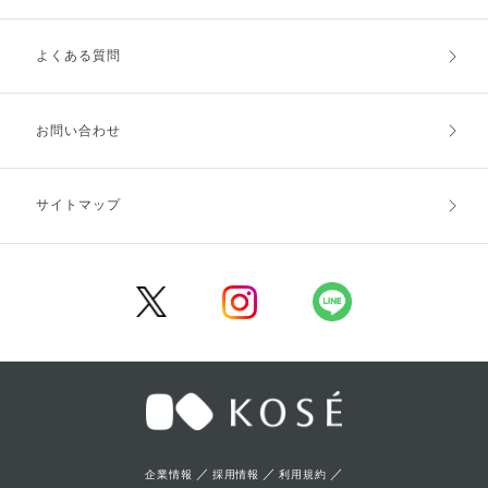
よくある質問
ご利用ガイドトップ
ご注文方法
お支払方法
送料・配送
お問い合わせ
キャンセル・返品・交換
ポイント・クーポン
サイトマップ
定期お届け便
商品レビュー
会員登録
／
／
／
企業情報
採用情報
利用規約