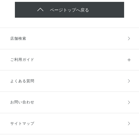
ページトップへ戻る
店舗検索
ご利用ガイド
よくある質問
ご利用ガイドトップ
ご注文方法
お支払方法
送料・配送
お問い合わせ
キャンセル・返品・交換
ポイント・クーポン
サイトマップ