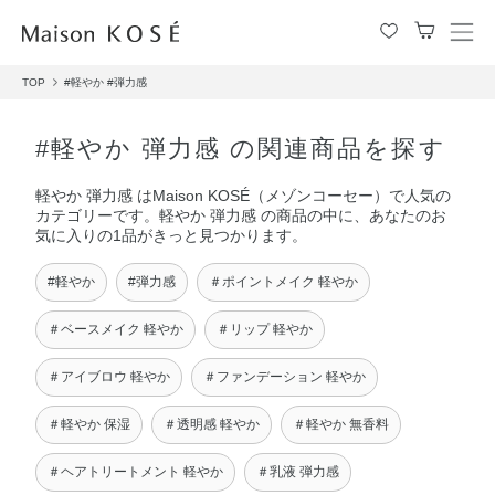
メ
ニ
TOP
#軽やか
#弾力感
ュ
ー
を
#軽やか 弾力感 の関連商品を探す
開
閉
軽やか 弾力感 はMaison KOSÉ（メゾンコーセー）で人気の
す
カテゴリーです。軽やか 弾力感 の商品の中に、あなたのお
る
気に入りの1品がきっと見つかります。
#軽やか
#弾力感
＃ポイントメイク 軽やか
＃ベースメイク 軽やか
＃リップ 軽やか
＃アイブロウ 軽やか
＃ファンデーション 軽やか
＃軽やか 保湿
＃透明感 軽やか
＃軽やか 無香料
＃ヘアトリートメント 軽やか
＃乳液 弾力感