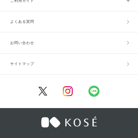
ご利用ガイド
よくある質問
ご利用ガイドトップ
ご注文方法
お支払方法
送料・配送
お問い合わせ
キャンセル・返品・交換
ポイント・クーポン
サイトマップ
定期お届け便
商品レビュー
会員登録