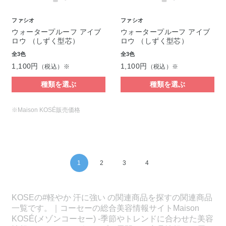
ファシオ
ファシオ
ウォータープルーフ アイブ
ウォータープルーフ アイブ
ロウ （しずく型芯）
ロウ （しずく型芯）
全3色
全3色
1,100円
1,100円
（税込）※
（税込）※
種類を選ぶ
種類を選ぶ
※Maison KOSÉ販売価格
1
2
3
4
KOSEの#軽やか 汗に強い の関連商品を探すの関連商品
一覧です。｜コーセーの総合美容情報サイトMaison
KOSÉ(メゾンコーセー) -季節やトレンドに合わせた美容