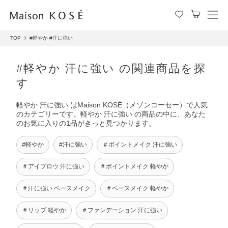
メ
ニ
TOP
#軽やか
#汗に強い
ュ
ー
を
#軽やか 汗に強い の関連商品を探
開
す
閉
す
軽やか 汗に強い はMaison KOSÉ（メゾンコーセー）で人気
る
のカテゴリーです。軽やか 汗に強い の商品の中に、あなた
のお気に入りの1品がきっと見つかります。
#軽やか
#汗に強い
＃ポイントメイク 汗に強い
＃アイブロウ 汗に強い
＃ポイントメイク 軽やか
＃汗に強い ベースメイク
＃ベースメイク 軽やか
＃リップ 軽やか
＃ファンデーション 汗に強い