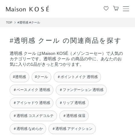
メ
ニ
TOP
#透明感
#クール
ュ
ー
を
#透明感 クール の関連商品を探す
開
閉
透明感 クール はMaison KOSÉ（メゾンコーセー）で人気の
す
カテゴリーです。透明感 クール の商品の中に、あなたのお
る
気に入りの1品がきっと見つかります。
#透明感
#クール
＃ポイントメイク 透明感
＃ベースメイク 透明感
＃ファンデーション 透明感
＃アイシャドウ 透明感
＃リップ 透明感
＃透明感 コスメデコルテ
＃透明感 保湿
＃透明感 なめらか
＃透明感 アディクション