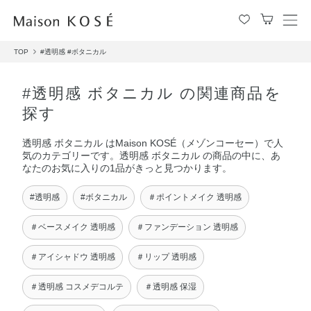
メ
ニ
TOP
#透明感
#ボタニカル
ュ
ー
を
#透明感 ボタニカル の関連商品を
開
探す
閉
す
透明感 ボタニカル はMaison KOSÉ（メゾンコーセー）で人
る
気のカテゴリーです。透明感 ボタニカル の商品の中に、あ
なたのお気に入りの1品がきっと見つかります。
#透明感
#ボタニカル
＃ポイントメイク 透明感
＃ベースメイク 透明感
＃ファンデーション 透明感
＃アイシャドウ 透明感
＃リップ 透明感
＃透明感 コスメデコルテ
＃透明感 保湿