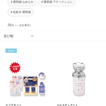
＃透明感 なめらか
＃透明感 アディクション
＃化粧水 透明感
26
点
（～点を表示）
並び順
クリアターン
ジルスチュアート