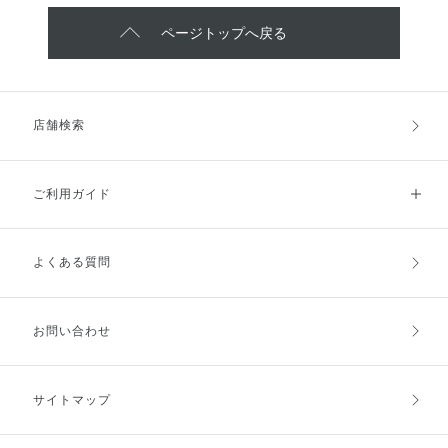
ページトップへ戻る
店舗検索
ご利用ガイド
よくある質問
ご利用ガイドトップ
ご注文方法
お支払方法
送料・配送
お問い合わせ
キャンセル・返品・交換
ポイント・クーポン
サイトマップ