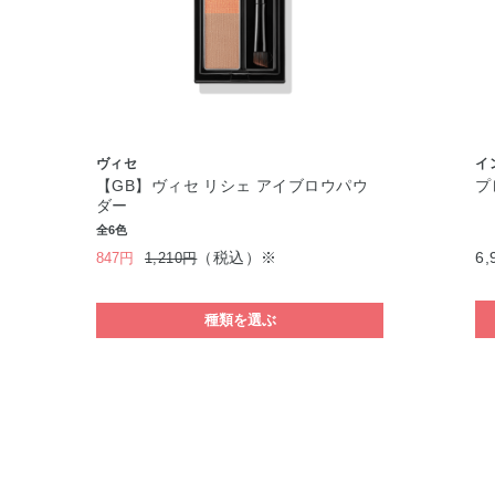
ヴィセ
イ
【GB】ヴィセ リシェ アイブロウパウ
プ
ダー
全6色
（税込）※
6,
847円
1,210円
種類を選ぶ