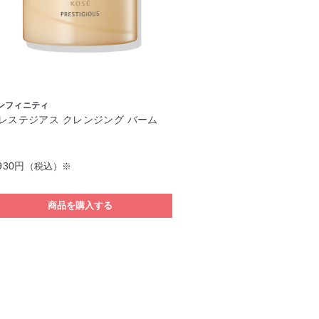
ンフィニティ
レステジアス クレンジング バーム
930円
（税込）※
商品を購入する