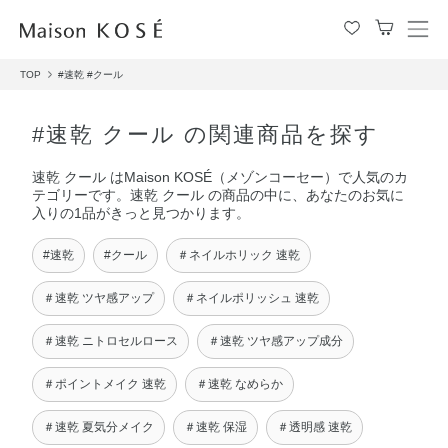
メ
ニ
TOP
#速乾
#クール
ュ
ー
を
#速乾 クール の関連商品を探す
開
閉
速乾 クール はMaison KOSÉ（メゾンコーセー）で人気のカ
す
テゴリーです。速乾 クール の商品の中に、あなたのお気に
る
入りの1品がきっと見つかります。
#速乾
#クール
＃ネイルホリック 速乾
＃速乾 ツヤ感アップ
＃ネイルポリッシュ 速乾
＃速乾 ニトロセルロース
＃速乾 ツヤ感アップ成分
＃ポイントメイク 速乾
＃速乾 なめらか
＃速乾 夏気分メイク
＃速乾 保湿
＃透明感 速乾