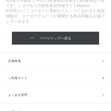
KOSEの#速乾 クール の関連商品を探すの関連商品一覧
です。｜コーセーの総合美容情報サイトMaison
KOSÉ(メゾンコーセー) -季節やトレンドに合わせた美容
情報や、コーセーグループが展開する商品情報をお届け
していきます。
ページトップへ戻る
店舗検索
ご利用ガイド
よくある質問
ご利用ガイドトップ
ご注文方法