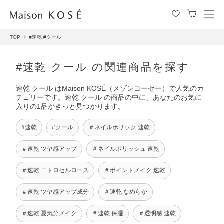
メ
ニ
TOP
#速乾
#クール
ュ
ー
を
#速乾 クール の関連商品を探す
開
閉
速乾 クール はMaison KOSÉ（メゾンコーセー）で人気のカ
す
テゴリーです。速乾 クール の商品の中に、あなたのお気に
る
入りの1品がきっと見つかります。
#速乾
#クール
＃ネイルホリック 速乾
＃速乾 ツヤ感アップ
＃ネイルポリッシュ 速乾
＃速乾 ニトロセルロース
＃ポイントメイク 速乾
＃速乾 ツヤ感アップ成分
＃速乾 なめらか
＃速乾 夏気分メイク
＃速乾 保湿
＃透明感 速乾