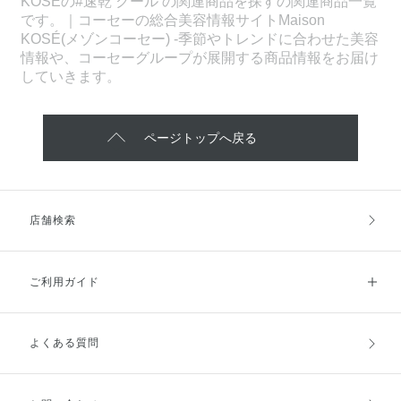
KOSEの#速乾 クール の関連商品を探すの関連商品一覧
です。｜コーセーの総合美容情報サイトMaison
KOSÉ(メゾンコーセー) -季節やトレンドに合わせた美容
情報や、コーセーグループが展開する商品情報をお届け
していきます。
ページトップへ戻る
店舗検索
ご利用ガイド
よくある質問
ご利用ガイドトップ
ご注文方法