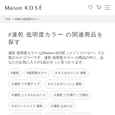
メ
ニ
TOP
#速乾
#低明度カラー
ュ
ー
を
#速乾 低明度カラー の関連商品を
開
探す
閉
す
速乾 低明度カラー はMaison KOSÉ（メゾンコーセー）で人
る
気のカテゴリーです。速乾 低明度カラー の商品の中に、あ
なたのお気に入りの1品がきっと見つかります。
#速乾
#低明度カラー
＃ネイルホリック 速乾
＃速乾 ツヤ感アップ
＃ネイルポリッシュ 速乾
＃速乾 ニトロセルロース
＃速乾 ツヤ感アップ成分
＃ポイントメイク 速乾
＃速乾 なめらか