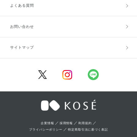
よくある質問
ご利用ガイドトップ
ご注文方法
お支払方法
送料・配送
お問い合わせ
キャンセル・返品・交換
ポイント・クーポン
サイトマップ
定期お届け便
商品レビュー
会員登録
／
／
／
企業情報
採用情報
利用規約
／
プライバシーポリシー
特定商取引法に基づく表記