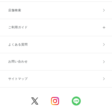
店舗検索
ご利用ガイド
よくある質問
ご利用ガイドトップ
ご注文方法
お支払方法
送料・配送
お問い合わせ
キャンセル・返品・交換
ポイント・クーポン
サイトマップ
定期お届け便
商品レビュー