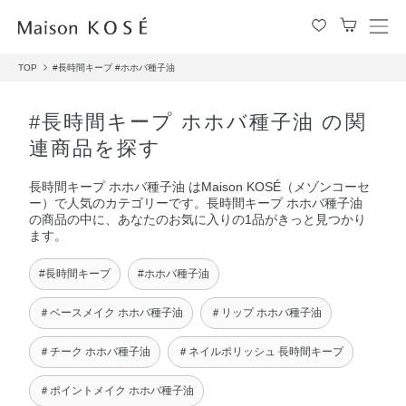
メ
ニ
TOP
#長時間キープ
#ホホバ種子油
ュ
ー
を
#長時間キープ ホホバ種子油 の関
開
連商品を探す
閉
す
長時間キープ ホホバ種子油 はMaison KOSÉ（メゾンコーセ
る
ー）で人気のカテゴリーです。長時間キープ ホホバ種子油
の商品の中に、あなたのお気に入りの1品がきっと見つかり
ます。
#長時間キープ
#ホホバ種子油
＃ベースメイク ホホバ種子油
＃リップ ホホバ種子油
＃チーク ホホバ種子油
＃ネイルポリッシュ 長時間キープ
＃ポイントメイク ホホバ種子油