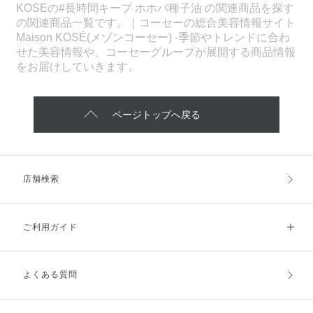
KOSEの#長時間キープ ホホバ種子油 の関連商品を探す
の関連商品一覧です。｜コーセーの総合美容情報サイト
Maison KOSÉ(メゾンコーセー) -季節やトレンドに合わ
せた美容情報や、コーセーグループが展開する商品情報
をお届けしていきます。
ページトップへ戻る
店舗検索
ご利用ガイド
よくある質問
ご利用ガイドトップ
ご注文方法