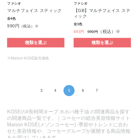
ファシオ
ファシオ
マルチフェイス スティック
【GB】マルチフェイス ステ
ィック
全4色
全3色
990円
（税込）※
（税込）※
693円
990円
種類を選ぶ
種類を選ぶ
※Maison KOSÉ販売価格
3
4
5
6
7
KOSEの#長時間キープ ホホバ種子油 の関連商品を探す
の関連商品一覧です。｜コーセーの総合美容情報サイト
Maison KOSÉ(メゾンコーセー) -季節やトレンドに合わ
せた美容情報や、コーセーグループが展開する商品情報
をお届けしていきます。