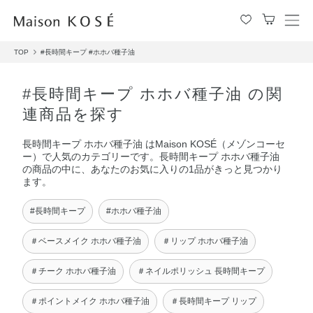
メ
ニ
TOP
#長時間キープ
#ホホバ種子油
ュ
ー
を
#長時間キープ ホホバ種子油 の関
開
連商品を探す
閉
す
長時間キープ ホホバ種子油 はMaison KOSÉ（メゾンコーセ
る
ー）で人気のカテゴリーです。長時間キープ ホホバ種子油
の商品の中に、あなたのお気に入りの1品がきっと見つかり
ます。
#長時間キープ
#ホホバ種子油
＃ベースメイク ホホバ種子油
＃リップ ホホバ種子油
＃チーク ホホバ種子油
＃ネイルポリッシュ 長時間キープ
＃ポイントメイク ホホバ種子油
＃長時間キープ リップ