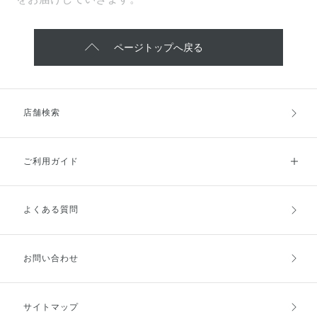
ページトップへ戻る
店舗検索
ご利用ガイド
よくある質問
ご利用ガイドトップ
ご注文方法
お支払方法
送料・配送
お問い合わせ
キャンセル・返品・交換
ポイント・クーポン
サイトマップ