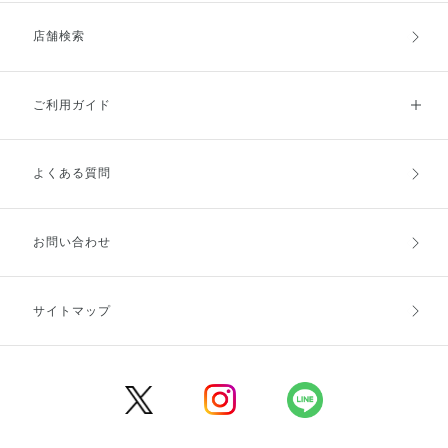
店舗検索
ご利用ガイド
よくある質問
ご利用ガイドトップ
ご注文方法
お支払方法
送料・配送
お問い合わせ
キャンセル・返品・交換
ポイント・クーポン
サイトマップ
定期お届け便
商品レビュー
会員登録