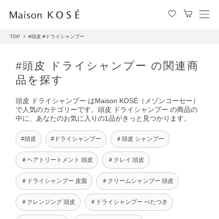
メ
ニ
TOP
#頭皮
#ドライシャンプー
ュ
ー
を
#頭皮 ドライシャンプー の関連商
開
品を探す
閉
す
頭皮 ドライシャンプー はMaison KOSÉ（メゾンコーセー）
る
で人気のカテゴリーです。頭皮 ドライシャンプー の商品の
中に、あなたのお気に入りの1品がきっと見つかります。
#頭皮
#ドライシャンプー
＃頭皮 シャンプー
＃ヘアトリートメント 頭皮
＃クレイ 頭皮
＃ドライシャンプー 皮脂
＃クリームシャンプー 頭皮
＃クレンジング 頭皮
＃ドライシャンプー べたつき