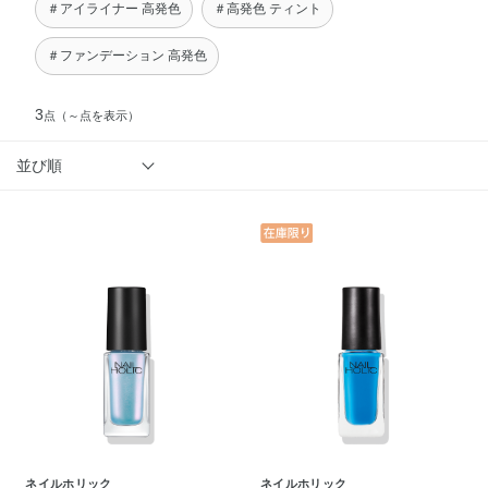
＃アイライナー 高発色
＃高発色 ティント
＃ファンデーション 高発色
3
点
（～点を表示）
並び順
ネイルホリック
ネイルホリック