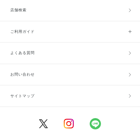
店舗検索
ご利用ガイド
よくある質問
ご利用ガイドトップ
ご注文方法
お支払方法
送料・配送
お問い合わせ
キャンセル・返品・交換
ポイント・クーポン
サイトマップ
定期お届け便
商品レビュー
会員登録