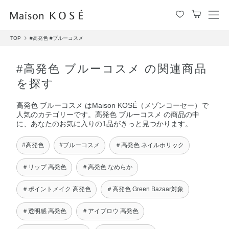
メ
ニ
TOP
#高発色
#ブルーコスメ
ュ
ー
を
#高発色 ブルーコスメ の関連商品
開
を探す
閉
す
高発色 ブルーコスメ はMaison KOSÉ（メゾンコーセー）で
る
人気のカテゴリーです。高発色 ブルーコスメ の商品の中
に、あなたのお気に入りの1品がきっと見つかります。
#高発色
#ブルーコスメ
＃高発色 ネイルホリック
＃リップ 高発色
＃高発色 なめらか
＃ポイントメイク 高発色
＃高発色 Green Bazaar対象
＃透明感 高発色
＃アイブロウ 高発色