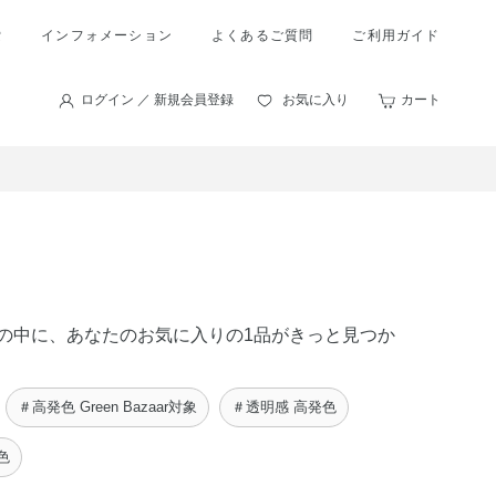
索
インフォメーション
よくあるご質問
ご利用ガイド
ログイン ／ 新規会員登録
お気に入り
カート
商品の中に、あなたのお気に入りの1品がきっと見つか
＃高発色 Green Bazaar対象
＃透明感 高発色
色