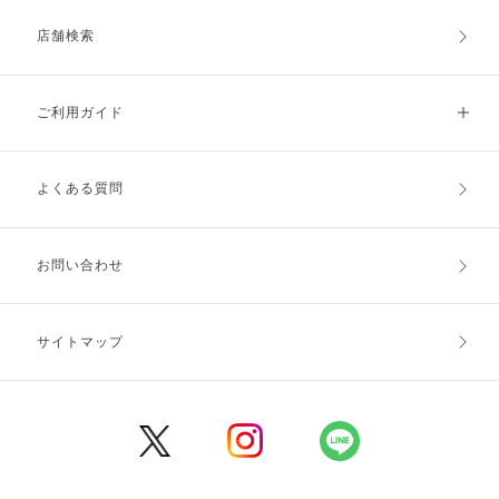
店舗検索
ご利用ガイド
よくある質問
ご利用ガイドトップ
ご注文方法
お支払方法
送料・配送
お問い合わせ
キャンセル・返品・交換
ポイント・クーポン
サイトマップ
定期お届け便
商品レビュー
会員登録