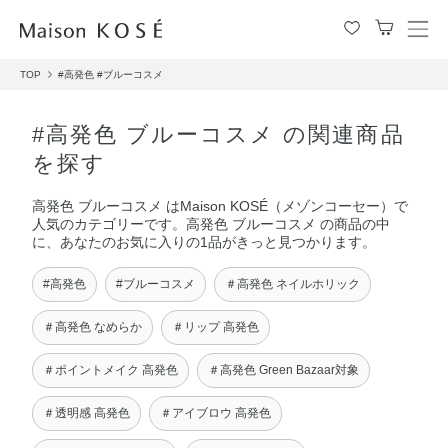
メ
ニ
TOP
#高発色
#ブルーコスメ
ュ
ー
を
#高発色 ブルーコスメ の関連商品
開
を探す
閉
す
高発色 ブルーコスメ はMaison KOSÉ（メゾンコーセー）で
る
人気のカテゴリーです。高発色 ブルーコスメ の商品の中
に、あなたのお気に入りの1品がきっと見つかります。
#高発色
#ブルーコスメ
＃高発色 ネイルホリック
＃高発色 なめらか
＃リップ 高発色
＃ポイントメイク 高発色
＃高発色 Green Bazaar対象
＃透明感 高発色
＃アイブロウ 高発色