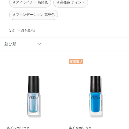
＃アイライナー 高発色
＃高発色 ティント
＃ファンデーション 高発色
3
点
（～点を表示）
並び順
ネイルホリック
ネイルホリック