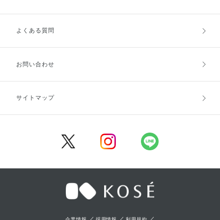
よくある質問
ご利用ガイドトップ
ご注文方法
お支払方法
送料・配送
お問い合わせ
キャンセル・返品・交換
ポイント・クーポン
サイトマップ
定期お届け便
商品レビュー
会員登録
／
／
／
企業情報
採用情報
利用規約