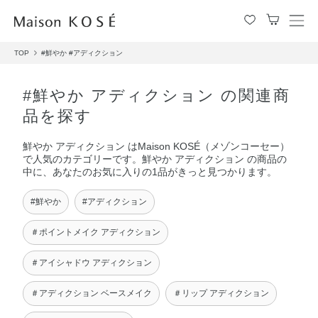
メ
ニ
TOP
#鮮やか
#アディクション
ュ
ー
を
#鮮やか アディクション の関連商
開
品を探す
閉
す
鮮やか アディクション はMaison KOSÉ（メゾンコーセー）
る
で人気のカテゴリーです。鮮やか アディクション の商品の
中に、あなたのお気に入りの1品がきっと見つかります。
#鮮やか
#アディクション
＃ポイントメイク アディクション
＃アイシャドウ アディクション
＃アディクション ベースメイク
＃リップ アディクション