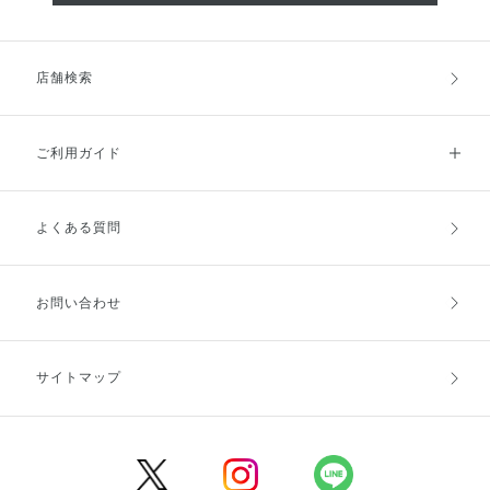
店舗検索
ご利用ガイド
よくある質問
ご利用ガイドトップ
ご注文方法
お支払方法
送料・配送
お問い合わせ
キャンセル・返品・交換
ポイント・クーポン
サイトマップ
定期お届け便
商品レビュー