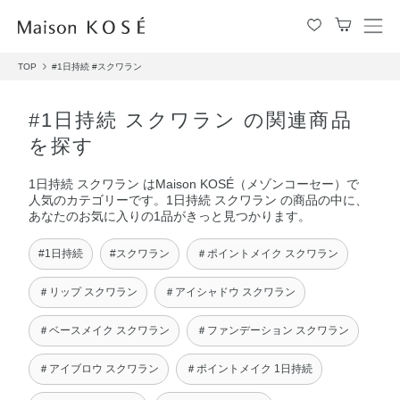
メ
ニ
TOP
#1日持続
#スクワラン
ュ
ー
を
#1日持続 スクワラン の関連商品
開
を探す
閉
す
1日持続 スクワラン はMaison KOSÉ（メゾンコーセー）で
る
人気のカテゴリーです。1日持続 スクワラン の商品の中に、
あなたのお気に入りの1品がきっと見つかります。
#1日持続
#スクワラン
＃ポイントメイク スクワラン
＃リップ スクワラン
＃アイシャドウ スクワラン
＃ベースメイク スクワラン
＃ファンデーション スクワラン
＃アイブロウ スクワラン
＃ポイントメイク 1日持続