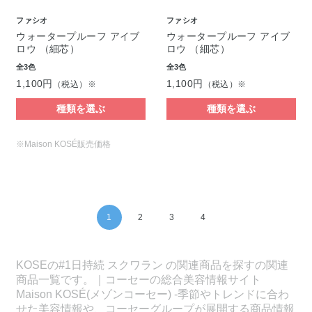
ファシオ
ファシオ
ウォータープルーフ アイブ
ウォータープルーフ アイブ
ロウ （細芯）
ロウ （細芯）
全3色
全3色
1,100円
1,100円
（税込）※
（税込）※
種類を選ぶ
種類を選ぶ
※Maison KOSÉ販売価格
1
2
3
4
KOSEの#1日持続 スクワラン の関連商品を探すの関連
商品一覧です。｜コーセーの総合美容情報サイト
Maison KOSÉ(メゾンコーセー) -季節やトレンドに合わ
せた美容情報や、コーセーグループが展開する商品情報