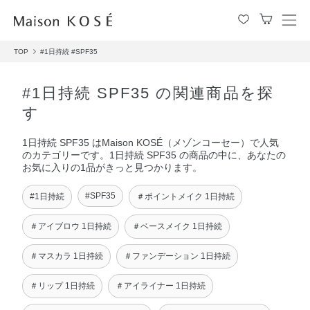
メ
ニ
TOP
#1日持続
#SPF35
ュ
ー
を
#1日持続 SPF35 の関連商品を探
開
す
閉
す
1日持続 SPF35 はMaison KOSÉ（メゾンコーセー）で人気
る
のカテゴリーです。1日持続 SPF35 の商品の中に、あなたの
お気に入りの1品がきっと見つかります。
#SPF35
#1日持続
＃ポイントメイク 1日持続
＃アイブロウ 1日持続
＃ベースメイク 1日持続
＃マスカラ 1日持続
＃ファンデーション 1日持続
＃リップ 1日持続
＃アイライナー 1日持続