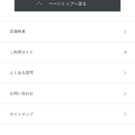
ページトップへ戻る
店舗検索
ご利用ガイド
よくある質問
ご利用ガイドトップ
ご注文方法
お支払方法
送料・配送
お問い合わせ
キャンセル・返品・交換
ポイント・クーポン
サイトマップ
定期お届け便
商品レビュー