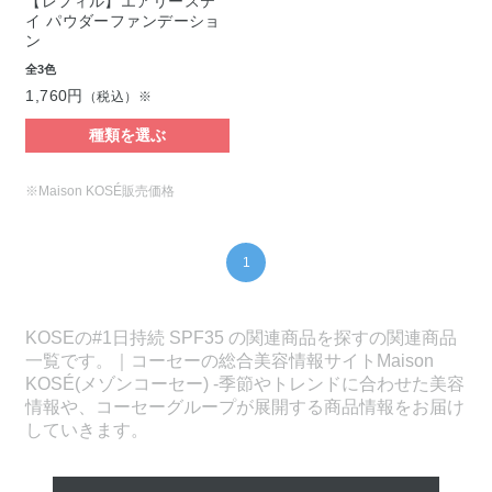
【レフィル】エアリーステ
イ パウダーファンデーショ
ン
全3色
1,760円
（税込）※
種類を選ぶ
※Maison KOSÉ販売価格
1
KOSEの#1日持続 SPF35 の関連商品を探すの関連商品
一覧です。｜コーセーの総合美容情報サイトMaison
KOSÉ(メゾンコーセー) -季節やトレンドに合わせた美容
情報や、コーセーグループが展開する商品情報をお届け
していきます。