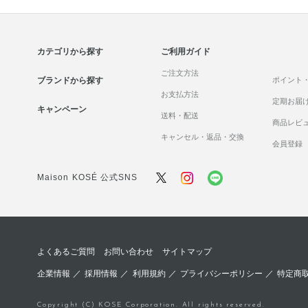
カテゴリから探す
ご利用ガイド
ご注文方法
ブランドから探す
ポイント
お支払方法
定期お届
キャンペーン
送料・配送
商品レビ
キャンセル・返品・交換
会員登録
Maison KOSÉ 公式SNS
よくあるご質問
お問い合わせ
サイトマップ
企業情報
／
採用情報
／
利用規約
／
プライバシーポリシー
／
特定商
Copyright (C) KOSE Corporation. All rights reserved.