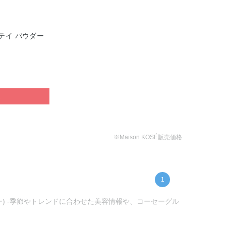
テイ パウダー
ぶ
※Maison KOSÉ販売価格
1
ーセー) -季節やトレンドに合わせた美容情報や、コーセーグル