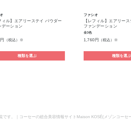
オ
ファシオ
フィル】エアリーステイ パウダー
【レフィル】エアリース
ンデーション
ファンデーション
全3色
0円
1,760円
（税込）※
（税込）※
種類を選ぶ
種類を選
品一覧です。｜コーセーの総合美容情報サイトMaison KOSÉ(メゾンコ