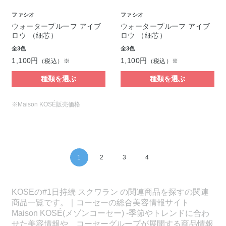
ファシオ
ファシオ
ウォータープルーフ アイブ
ウォータープルーフ アイブ
ロウ （細芯）
ロウ （細芯）
全3色
全3色
1,100円
1,100円
（税込）※
（税込）※
種類を選ぶ
種類を選ぶ
※Maison KOSÉ販売価格
1
2
3
4
KOSEの#1日持続 スクワラン の関連商品を探すの関連
商品一覧です。｜コーセーの総合美容情報サイト
Maison KOSÉ(メゾンコーセー) -季節やトレンドに合わ
せた美容情報や、コーセーグループが展開する商品情報