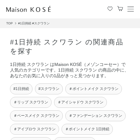
メ
ニ
TOP
#1日持続
#スクワラン
ュ
ー
を
#1日持続 スクワラン の関連商品
開
を探す
閉
す
1日持続 スクワラン はMaison KOSÉ（メゾンコーセー）で
る
人気のカテゴリーです。1日持続 スクワラン の商品の中に、
あなたのお気に入りの1品がきっと見つかります。
#1日持続
#スクワラン
＃ポイントメイク スクワラン
＃リップ スクワラン
＃アイシャドウ スクワラン
＃ベースメイク スクワラン
＃ファンデーション スクワラン
＃アイブロウ スクワラン
＃ポイントメイク 1日持続