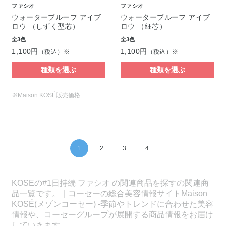
ファシオ
ファシオ
ウォータープルーフ アイブ
ウォータープルーフ アイブ
ロウ （しずく型芯）
ロウ （細芯）
全3色
全3色
1,100円
1,100円
（税込）※
（税込）※
種類を選ぶ
種類を選ぶ
※Maison KOSÉ販売価格
1
2
3
4
KOSEの#1日持続 ファシオ の関連商品を探すの関連商
品一覧です。｜コーセーの総合美容情報サイトMaison
KOSÉ(メゾンコーセー) -季節やトレンドに合わせた美容
情報や、コーセーグループが展開する商品情報をお届け
していきます。