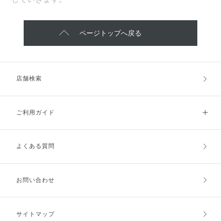
ページトップへ戻る
店舗検索
ご利用ガイド
よくある質問
ご利用ガイドトップ
ご注文方法
お支払方法
送料・配送
お問い合わせ
キャンセル・返品・交換
ポイント・クーポン
サイトマップ