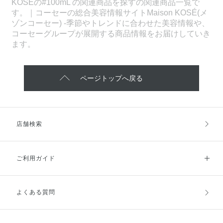
KOSEの#100mL の関連商品を探すの関連商品一覧で
す。｜コーセーの総合美容情報サイトMaison KOSÉ(メ
ゾンコーセー) -季節やトレンドに合わせた美容情報や、
コーセーグループが展開する商品情報をお届けしていき
ます。
ページトップへ戻る
店舗検索
ご利用ガイド
よくある質問
ご利用ガイドトップ
ご注文方法