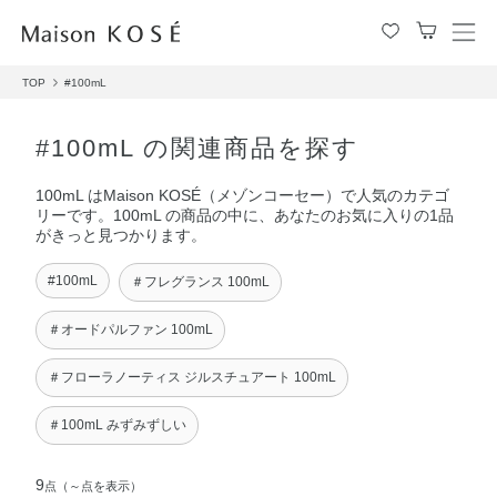
メ
ニ
TOP
#100mL
ュ
ー
を
#100mL の関連商品を探す
開
閉
100mL はMaison KOSÉ（メゾンコーセー）で人気のカテゴ
す
リーです。100mL の商品の中に、あなたのお気に入りの1品
る
がきっと見つかります。
#100mL
＃フレグランス 100mL
＃オードパルファン 100mL
＃フローラノーティス ジルスチュアート 100mL
＃100mL みずみずしい
9
点
（～点を表示）