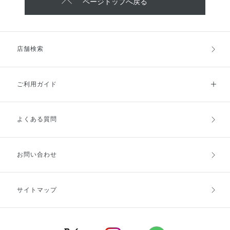
ページトップへ戻る
店舗検索
ご利用ガイド
よくある質問
ご利用ガイドトップ
ご注文方法
お支払方法
送料・配送
お問い合わせ
キャンセル・返品・交換
ポイント・クーポン
サイトマップ
定期お届け便
商品レビュー