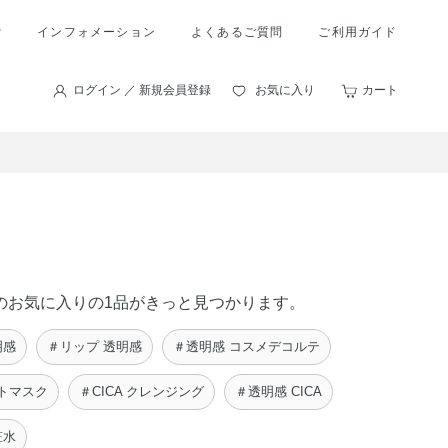
索
インフォメーション
よくあるご質問
ご利用ガイド
ログイン ／ 新規会員登録
お気に入り
カート
あなたのお気に入りの1品がきっと見つかります。
明感
＃リップ 透明感
＃透明感 コスメデコルテ
ートマスク
＃CICA クレンジング
＃透明感 CICA
粧水