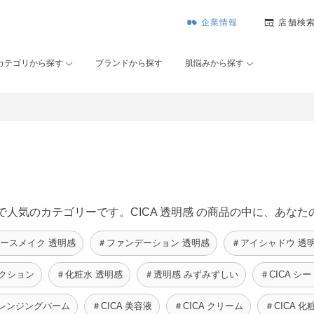
企業情報
店舗検
カテゴリから探す
ブランドから探す
肌悩みから探す
ーセー）で人気のカテゴリーです。CICA 透明感 の商品の中に、
ースメイク 透明感
＃ファンデーション 透明感
＃アイシャドウ 透
クション
＃化粧水 透明感
＃透明感 みずみずしい
＃CICA シ
 クレンジングバーム
＃CICA 美容液
＃CICA クリーム
＃CICA 化