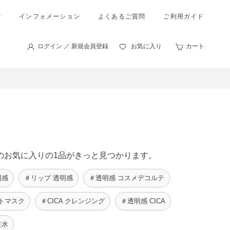
索
インフォメーション
よくあるご質問
ご利用ガイド
ログイン ／ 新規会員登録
お気に入り
カート
あなたのお気に入りの1品がきっと見つかります。
明感
＃リップ 透明感
＃透明感 コスメデコルテ
ートマスク
＃CICA クレンジング
＃透明感 CICA
粧水