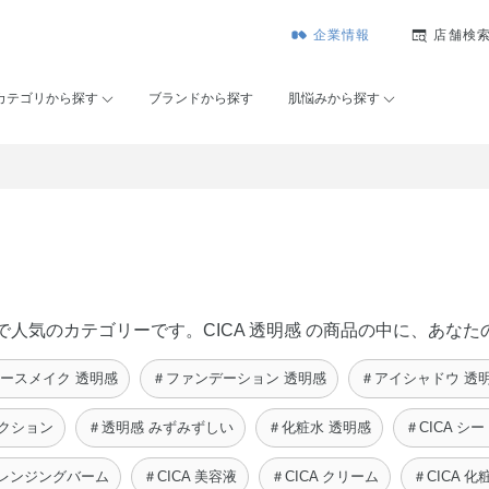
企業情報
店舗検
カテゴリから探す
ブランドから探す
肌悩みから探す
ーセー）で人気のカテゴリーです。CICA 透明感 の商品の中に、
ースメイク 透明感
＃ファンデーション 透明感
＃アイシャドウ 透
クション
＃透明感 みずみずしい
＃化粧水 透明感
＃CICA シ
 クレンジングバーム
＃CICA 美容液
＃CICA クリーム
＃CICA 化