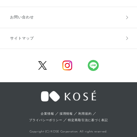
お支払方法
送料・配送
お問い合わせ
キャンセル・返品・交換
ポイント・クーポン
サイトマップ
定期お届け便
商品レビュー
会員登録
／
／
／
企業情報
採用情報
利用規約
／
プライバシーポリシー
特定商取引法に基づく表記
Copyright (C) KOSE Corporation. All rights reserved.