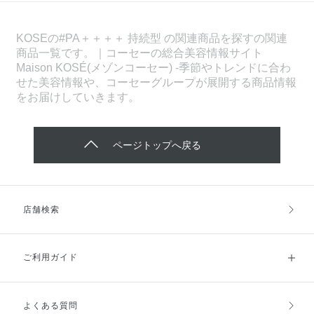
KOSEの#PA＋＋＋＋ 持続型 の関連商品を探すの関連
商品一覧です。｜コーセーの総合美容情報サイト
Maison KOSÉ(メゾンコーセー) -季節やトレンドに合わ
せた美容情報や、コーセーグループが展開する商品情報
をお届けしていきます。
ページトップへ戻る
店舗検索
ご利用ガイド
よくある質問
ご利用ガイドトップ
ご注文方法