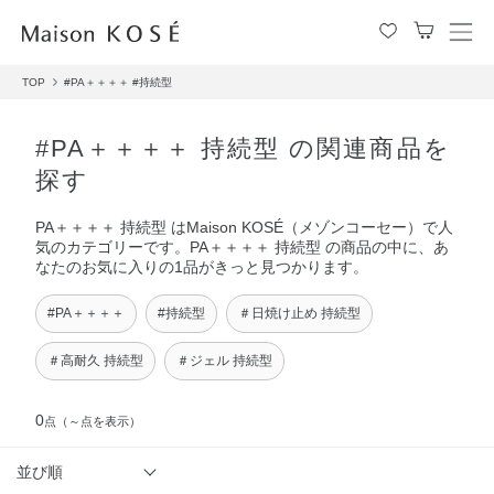
メ
ニ
TOP
#PA＋＋＋＋
#持続型
ュ
ー
を
#PA＋＋＋＋ 持続型 の関連商品を
開
探す
閉
す
PA＋＋＋＋ 持続型 はMaison KOSÉ（メゾンコーセー）で人
る
気のカテゴリーです。PA＋＋＋＋ 持続型 の商品の中に、あ
なたのお気に入りの1品がきっと見つかります。
#PA＋＋＋＋
#持続型
＃日焼け止め 持続型
＃高耐久 持続型
＃ジェル 持続型
0
点
（～点を表示）
並び順