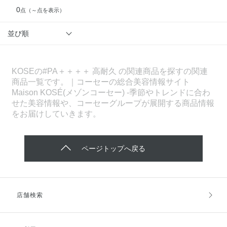
0
点
（～点を表示）
並び順
KOSEの#PA＋＋＋＋ 高耐久 の関連商品を探すの関連
商品一覧です。｜コーセーの総合美容情報サイト
Maison KOSÉ(メゾンコーセー) -季節やトレンドに合わ
せた美容情報や、コーセーグループが展開する商品情報
をお届けしていきます。
ページトップへ戻る
店舗検索