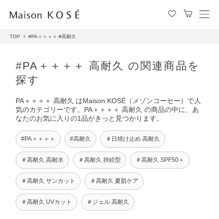
メ
ニ
TOP
#PA＋＋＋＋
#高耐久
ュ
ー
を
#PA＋＋＋＋ 高耐久 の関連商品を
開
探す
閉
す
PA＋＋＋＋ 高耐久 はMaison KOSÉ（メゾンコーセー）で人
る
気のカテゴリーです。PA＋＋＋＋ 高耐久 の商品の中に、あ
なたのお気に入りの1品がきっと見つかります。
#PA＋＋＋＋
#高耐久
＃日焼け止め 高耐久
＃高耐久 高耐水
＃高耐久 持続型
＃高耐久 SPF50＋
＃高耐久 サンカット
＃高耐久 夏肌ケア
＃高耐久 UVカット
＃ジェル 高耐久