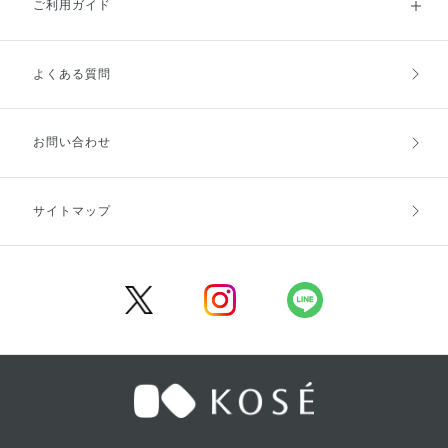
ご利用ガイド
よくある質問
ご利用ガイドトップ
ご注文方法
お支払方法
送料・配送
お問い合わせ
キャンセル・返品・交換
ポイント・クーポン
サイトマップ
定期お届け便
商品レビュー
会員登録