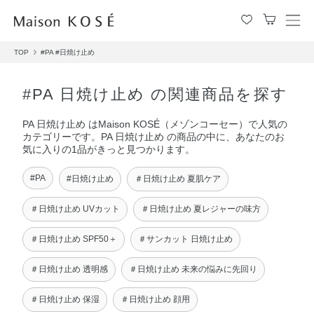
メ
ニ
TOP
#PA
#日焼け止め
ュ
ー
を
#PA 日焼け止め の関連商品を探す
開
閉
PA 日焼け止め はMaison KOSÉ（メゾンコーセー）で人気の
す
カテゴリーです。PA 日焼け止め の商品の中に、あなたのお
る
気に入りの1品がきっと見つかります。
#PA
#日焼け止め
＃日焼け止め 夏肌ケア
＃日焼け止め UVカット
＃日焼け止め 夏レジャーの味方
＃日焼け止め SPF50＋
＃サンカット 日焼け止め
＃日焼け止め 透明感
＃日焼け止め 未来の悩みに先回り
＃日焼け止め 保湿
＃日焼け止め 顔用