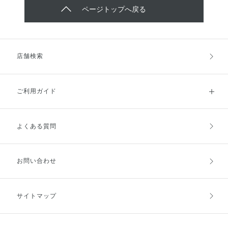
ページトップへ戻る
店舗検索
ご利用ガイド
よくある質問
ご利用ガイドトップ
ご注文方法
お支払方法
送料・配送
お問い合わせ
キャンセル・返品・交換
ポイント・クーポン
サイトマップ