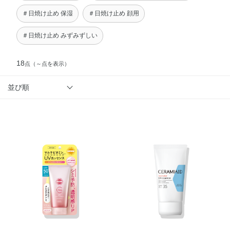
＃日焼け止め 保湿
＃日焼け止め 顔用
＃日焼け止め みずみずしい
18
点
（～点を表示）
並び順