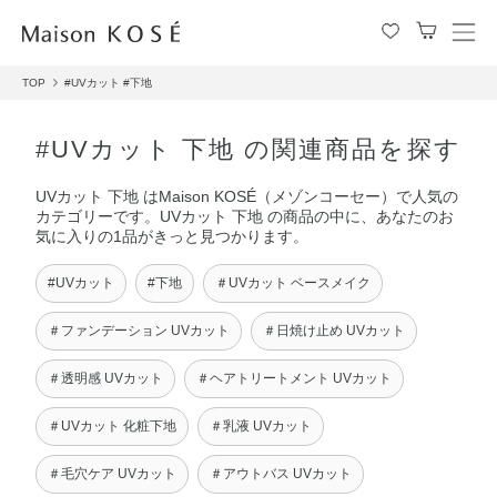
メ
ニ
TOP
#UVカット
#下地
ュ
ー
を
#UVカット 下地 の関連商品を探す
開
閉
UVカット 下地 はMaison KOSÉ（メゾンコーセー）で人気の
す
カテゴリーです。UVカット 下地 の商品の中に、あなたのお
る
気に入りの1品がきっと見つかります。
#UVカット
#下地
＃UVカット ベースメイク
＃ファンデーション UVカット
＃日焼け止め UVカット
＃透明感 UVカット
＃ヘアトリートメント UVカット
＃UVカット 化粧下地
＃乳液 UVカット
＃毛穴ケア UVカット
＃アウトバス UVカット