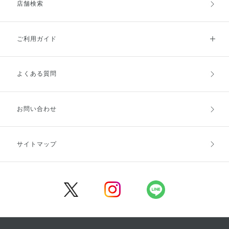
店舗検索
ご利用ガイド
よくある質問
ご利用ガイドトップ
ご注文方法
お支払方法
送料・配送
お問い合わせ
キャンセル・返品・交換
ポイント・クーポン
サイトマップ
定期お届け便
商品レビュー
会員登録