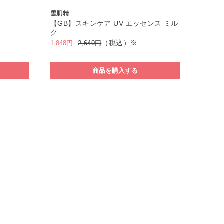
雪肌精
【GB】スキンケア UV エッセンス ミル
ク
（税込）※
1,848円
2,640円
商品を購入する