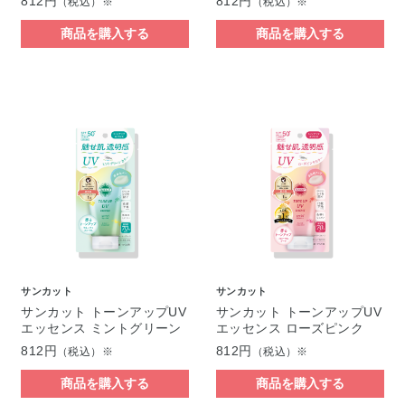
812円
812円
（税込）※
（税込）※
商品を購入する
商品を購入する
サンカット
サンカット
サンカット トーンアップUV
サンカット トーンアップUV
エッセンス ミントグリーン
エッセンス ローズピンク
812円
812円
（税込）※
（税込）※
商品を購入する
商品を購入する