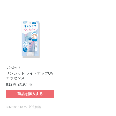
サンカット
サンカット ライトアップUV
エッセンス
812円
（税込）※
商品を購入する
※Maison KOSÉ販売価格