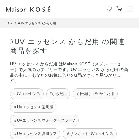
メ
ニ
TOP
#UV エッセンス
#からだ用
ュ
ー
を
#UV エッセンス からだ用 の関連
開
商品を探す
閉
す
UV エッセンス からだ用 はMaison KOSÉ（メゾンコーセ
る
ー）で人気のカテゴリーです。UV エッセンス からだ用 の商
品の中に、あなたのお気に入りの1品がきっと見つかりま
す。
#UV エッセンス
#からだ用
＃日焼け止め からだ用
＃UVエッセンス 透明感
＃UVエッセンス ウォータープルーフ
＃UVエッセンス 夏肌ケア
＃サンカット UVエッセンス